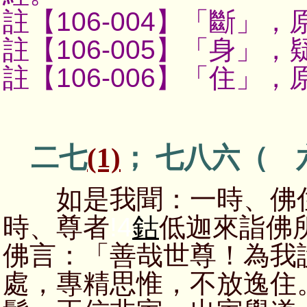
註【106-004】
「斷」，
註【106-005】
「身」，
註【106-006】
「住」，
二七
(1)
； 七八六（ 
如是我聞：一時、佛住
時、尊者
!4
鈷
低迦來詣佛
佛言：「善哉世尊！為我
處，專精思惟，不放逸住