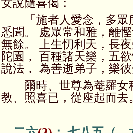
女說隨喜偈：
「施者人愛念，多眾所
悉聞。 處眾常和雅，離
無餘。 上生忉利天，長
陀園， 百種諸天樂，五
說法， 為善逝弟子，樂
爾時、世尊為菴羅女種
教、照喜已，從座起而去
二六
(3)
； 七八五（ 