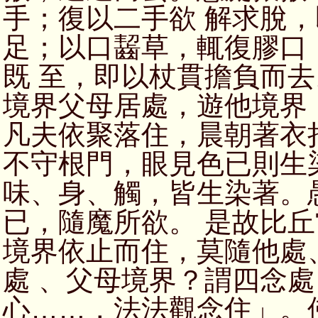
手；復以二手欲 解求脫
足；以口齧草，輒復膠口
既 至，即以杖貫擔負而
境界父母居處，遊他境界
凡夫依聚落住，晨朝著衣
不守根門，眼見色已則生
味、身、觸，皆生染著。
已，隨魔所欲。 是故比
境界依止而住，莫隨他處
處 、父母境界？謂四念
心……，法法觀念住」。