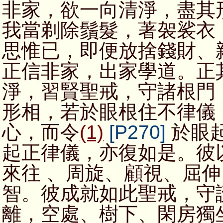
非家，欲一向清淨，盡其
我當剃除鬚髮，著袈裟衣
思惟已，即便放捨錢財、
正信非家，出家學道。正
淨，習賢聖戒，守諸根門
形相，若於眼根住不律儀
心，而令
(1)
[P270]
於眼
起正律儀，亦復如是。彼
來往 、周旋、顧視、屈
智。彼成就如此聖戒，守
離，空處、樹下、閑房獨