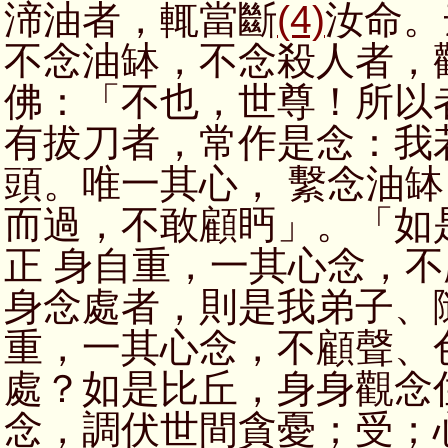
渧油者，輒當斷
(4)
汝命。
不念油缽，不念殺人者，
佛：「不也，世尊！所以
有拔刀者，常作是念：我
頭。唯一其心， 繫念油
而過，不敢顧眄」。「如
正 身自重，一其心念，
身念處者，則是我弟子、
重，一其心念，不顧聲、
處？如是比丘，身身觀念
念，調伏世間貪憂；受；