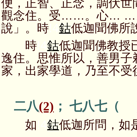
便，正智、正念，調伏世
觀念住。受……。心… 
說」。時
!4
鈷
低迦聞佛所
時
!4
鈷
低迦聞佛教授
逸住。思惟所以，善男子
家，出家學道，乃至不受
二八
(2)
； 七八七（ 
如
!4
鈷
低迦所問，如