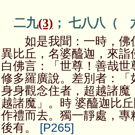
二九
(3)
； 七八八（ 
如是我聞：一時，佛住
異比丘，名婆醯迦，來詣
白佛言：「世尊！善哉世
修多羅廣說。差別者：「
身身觀念住者，超越諸魔
越諸魔」。時 婆醯迦比
作禮而去。獨一靜處，專
後有。
[P265]