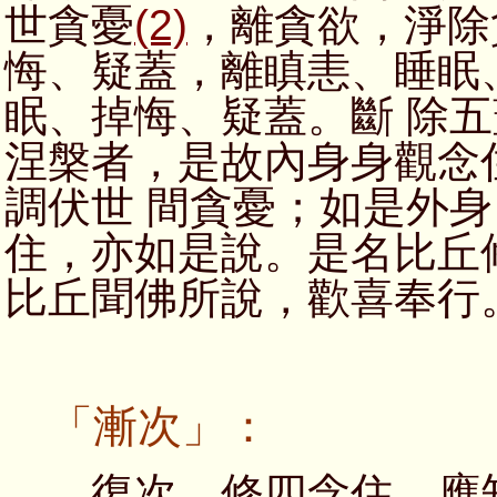
世貪憂
(2)
，離貪欲，淨除
悔、疑蓋，離瞋恚、睡眠
眠、掉悔、疑蓋。斷 除
涅槃者，是故內身身觀念
調伏世 間貪憂；如是外
住，亦如是說。是名比丘
比丘聞佛所說，歡喜奉行
「漸次」：
復次、修四念住，應知