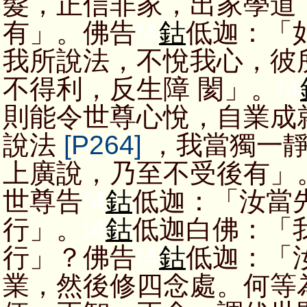
髮，正信非家，出家學道
有」。佛告
!4
鈷
低迦：「
我所說法，不悅我心，彼
不得利，反生障 閡」。
!4
則能令世尊心悅，自業成
說法
[P264]
，我當獨一靜
上廣說，乃至不受後有」
世尊告
!4
鈷
低迦：「汝當
行」。
!4
鈷
低迦白佛：「
行」？佛告
!4
鈷
低迦：「
業，然後修四念處。何等