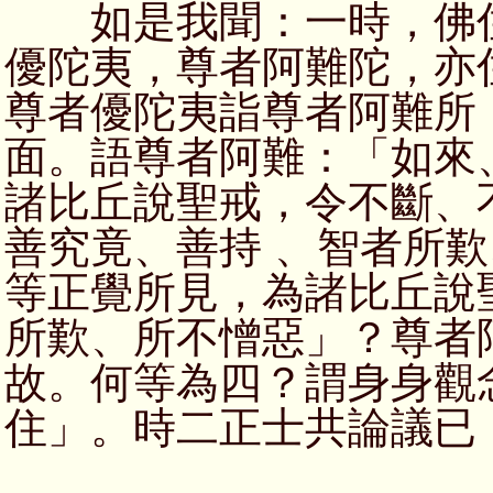
如是我聞：一時，佛住
優陀夷，尊者阿難陀，亦
尊者優陀夷詣尊者阿難所
面。語尊者阿難：「如來
諸比丘說聖戒，令不斷、
善究竟、善持 、智者所
等正覺所見，為諸比丘說
所歎、所不憎惡」？尊者
故。何等為四？謂身身觀
住」。時二正士共論議已