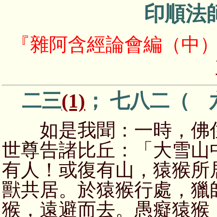
印順法
『雜阿含經論會編（中
二三
(1)
； 七八二（ 
如是我聞：一時，佛住
世尊告諸比丘：「大雪山
有人！或復有山，猿猴所
獸共居。於猿猴行處，獵
猴，遠避而去。愚癡猿猴