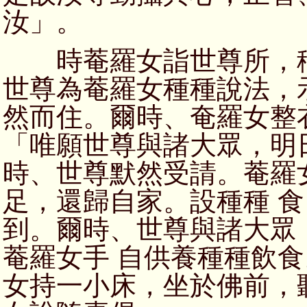
汝」。
時菴羅女詣世尊所，稽
世尊為菴羅女種種說法，
然而住。爾時、奄羅女整
「唯願世尊與諸大眾，明
時、世尊默然受請。菴羅
足，還歸自家。設種種 
到。爾時、世尊與諸大眾
菴羅女手 自供養種種飲
女持一小床，坐於佛前，