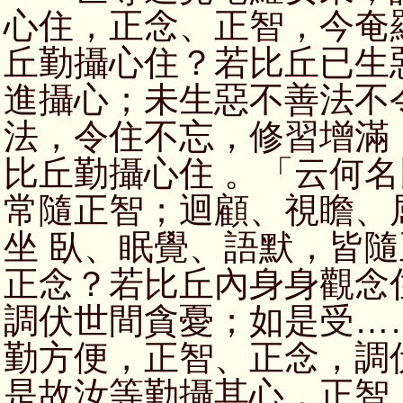
心住，正念、正智，今奄
丘勤攝心住？若比丘已生
進攝心；未生惡不善法不
法，令住不忘，修習增滿
比丘勤攝心住 。「云何
常隨正智；迴顧、視瞻、
坐 臥、眠覺、語默，皆
正念？若比丘內身身觀念
調伏世間貪憂；如是受…
勤方便，正智、正念，調
是故汝等勤攝其心，正智