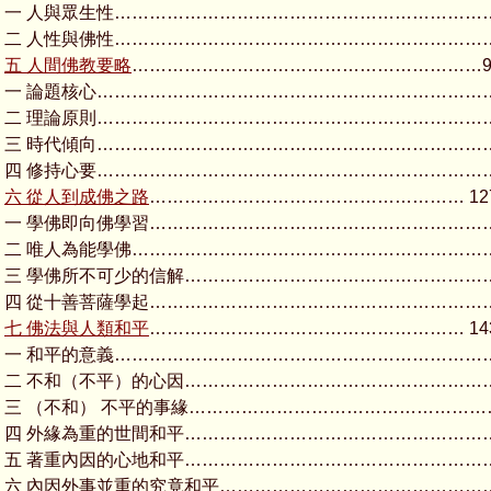
一 人與眾生性
…………………………………………………………
二 人性與佛性
…………………………………………………………
五 人間佛教要略
……………………………………………………99
一 論題核心
……………………………………………………………
二 理論原則
……………………………………………………………
三 時代傾向
……………………………………………………………
四 修持心要
……………………………………………………………
六 從人到成佛之路
……………………………………………… 127
一 學佛即向佛學習
……………………………………………………
二 唯人為能學佛
………………………………………………………
三 學佛所不可少的信解
………………………………………………
四 從十善菩薩學起
……………………………………………………
七 佛法與人類和平
……………………………………………… 143
一 和平的意義
…………………………………………………………
二 不和（不平）的心因
………………………………………………
三 （不和） 不平的事緣
………………………………………………
四 外緣為重的世間和平
………………………………………………
五 著重內因的心地和平
………………………………………………
六 內因外事並重的究竟和平
…………………………………………