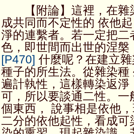
【附論】這裡，在雜染
成共同而不定性的 依他
淨的連繫者。若一定把二
色，即世間而出世的涅槃
[P470]
什麼呢？在建立雜
種子的所生法。從雜染種
遍計執性，這樣轉染返淨
可，所以要談通二性。一
個東西， 說事相是依他
二分的依他起性，看成可
染的熏習，現起雜染識，