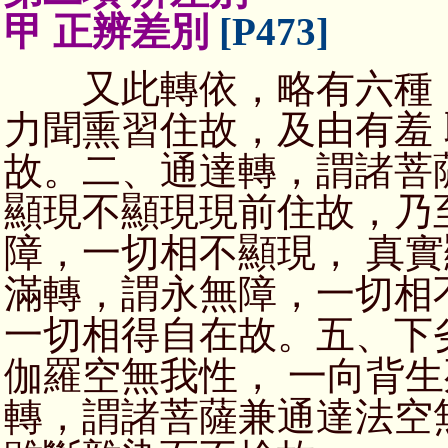
甲 正辨差別
[P473]
又此轉依，略有六種：
力聞熏習住故，及由有羞
故。二、通達轉，謂諸菩
顯現不顯現現前住故，乃
障，一切相不顯現， 真
滿轉，謂永無障，一切相
一切相得自在故。五、下
伽羅空無我性， 一向背
轉，謂諸菩薩兼通達法空