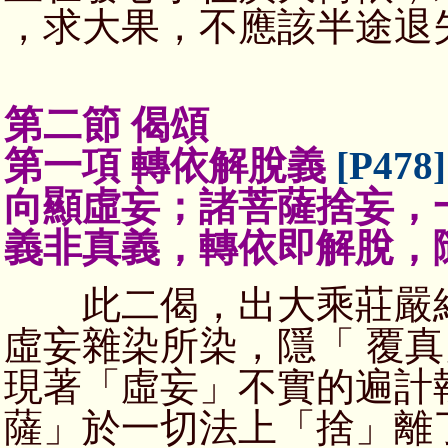
，求大果，不應該半途退
第二節 偈頌
第一項 轉依解脫義
[P478]
向顯虛妄；諸菩薩捨妄，
義非真義，轉依即解脫，
此二偈，出大乘莊嚴經
虛妄雜染所染，隱「 覆
現著「虛妄」不實的遍計
薩」於一切法上「捨」離