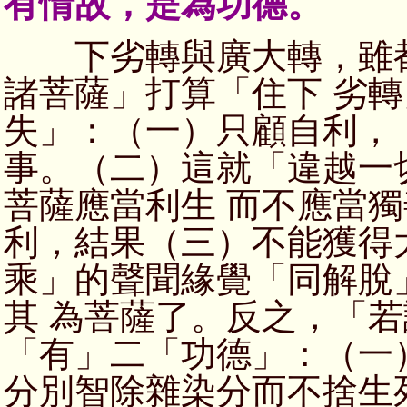
有情故，是為功德。
下劣轉與廣大轉，雖都
諸菩薩」打算「住下 劣
失」：（一）只顧自利，
事。（二）這就「違越一
菩薩應當利生 而不應當
利，結果（三）不能獲得
乘」的聲聞緣覺「同解脫
其 為菩薩了。反之，「
「有」二「功德」：（一
分別智除雜染分而不捨生