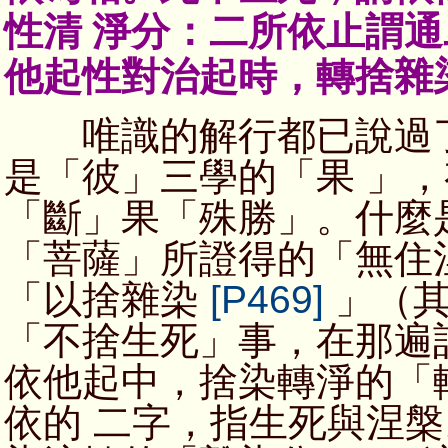
性清 淨分：二所依止謂
他起性對治起時，轉捨雜
唯識的解行都已說過了
是「彼」三學的「果 」
「斷」果「殊勝」。什麼
「菩薩」所證得的「無住
「以捨雜染
[P469]
」（其
「不捨生死」事，在那遍
依他起中，捨染轉淨的「
依的 二字，指生死與涅