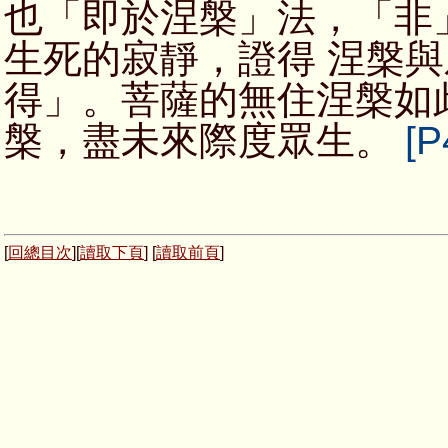
也「即於涅槃」法，「非
生死的寂靜，證得 涅槃
得」。菩薩的無住涅槃如
槃，盡未來際度眾生。
[P
[
回總目次
][
讀取下頁
] [
讀取前頁
]