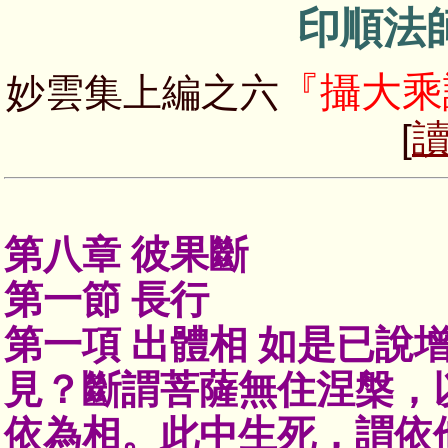
印順法
『攝大乘
妙雲集上編之六
[
第八章 彼果斷
第一節 長行
第一項 出體相 如是已說
見？斷謂菩薩無住涅槃，
依為相。此中生死，謂依