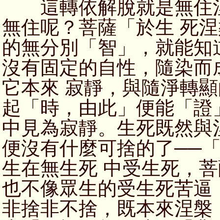
這轉依解脫就是無住涅
無住呢？菩薩「於生 死
的無分別「智」，就能知
沒有固定的自性，隨染而
它本來 寂靜，與隨淨轉
起「時，由此」便能「證
中見為寂靜。生死既然與
便沒有什麼可捨的了──
生在無生死 中受生死，
也不像眾生的受生死苦逼
非捨非不捨，既本來涅槃