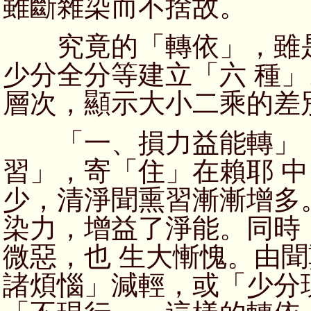
雖斷雜染而不捨故。
究竟的「轉依」，雖是
少分全分等建立「六 種
層次，顯示大小二乘的差
「一、損力益能轉」：
習」，寄「住」在賴耶 
少，清淨聞熏習漸漸增多
染力，增益了淨能。同時
微惡，也 生大慚愧。由
諸煩惱」減輕，或「少分