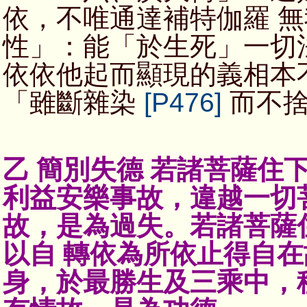
依，不唯通達補特伽羅 
性」：能「於生死」一切
依依他起而顯現的義相本
「雖斷雜染
[P476]
而不捨
乙 簡別失德 若諸菩薩住
利益安樂事故，違越一切
故，是為過失。若諸菩薩
以自 轉依為所依止得自
身，於最勝生及三乘中，