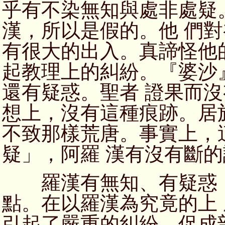
乎有不染無知與處非處疑
漢，所以是假的。他 們
有很大的出入。真諦怪他
起教理上的糾紛。『婆沙
還有疑惑。聖者 證果而
想上，沒有這種痕跡。居
不致那樣荒唐。事實上，
疑」，阿羅 漢有沒有斷
羅漢有無知、有疑惑，
點。在以羅漢為究竟的上
引起了嚴重的糾紛，促成