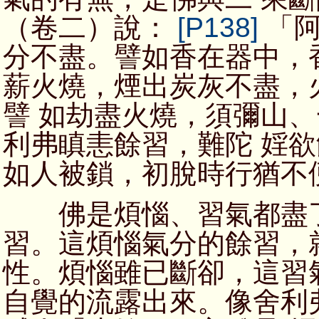
（卷二）說：
[P138]
「阿
分不盡。譬如香在器中，
薪火燒，煙出炭灰不盡，
譬 如劫盡火燒，須彌山
利弗瞋恚餘習，難陀 婬
如人被鎖，初脫時行猶不
佛是煩惱、習氣都盡了
習。這煩惱氣分的餘習，
性。煩惱雖已斷卻，這習
自覺的流露出來。像舍利