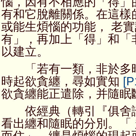
惱，因有不相應的「得」
有和它脫離關係。在這樣
或能生煩惱的功能， 老
有」，再加上「得」和「
以建立。
「若有一類，非於多時
時起欲貪纏，尋如實知
[P
欲貪纏能正遣除，并隨眠
依經典（轉引『俱舍論
看出纏和隨眠的分別。「
而住」，纏是煩惱的現起