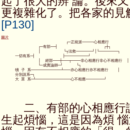
起了很大的辨 論。後來
更複雜化了。把各家的見
[P130]
圖片

                            ┌─正統派─────心相應行

                ┌─有部──┤                    ┌┼┐

                │          └┬法救───────┘│└────────┐

      一切有系─┤            ├──────────┘                  
                │  經部───┼───┬────非心相應行非心不相應行  │

                └─成實論師─┘      └┐                      
      犢 子 系─────────────┴───亦心相應行亦不相應行    │

      分別說系─┐                                          
二、有部的心相應行說
生起煩惱，這是因為煩 