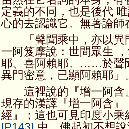
定義的不同，也是後代 
心的去認識它。無著論師
「聲聞乘中，亦以異門
一阿笈摩說：世間眾生 
耶、喜阿賴耶。……於聲
異門密意，已顯阿賴耶」
這裡說的『增一阿含』
現存的漢譯『增一阿含』
經』；這也可見印度小乘
[P143]
中，佛起初不想說