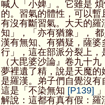
喊人「小婢」。它雖是 
的。習氣的體性，可以暫
有沒有斷習氣。大天的羅
知」，「亦有猶豫」， 
漢有無知、有猶疑，薩婆
行」，這在部派分裂上，
（大毘婆沙論』卷九十九
夢裡遺了精，說是天魔的
是羅漢。弟子們自覺沒有
這是「不染無知
[P139]
」
解說：這都有真有假：羅