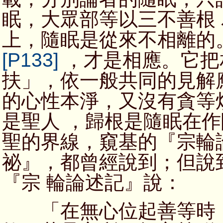
眠，大眾部等以三不善根
上，隨眠是從來不相離的
[P133]
，才是相應。它把
扶」，依一般共同的見解
的心性本淨，又沒有貪等
是聖人 ，歸根是隨眠在
聖的界線，窺基的『宗輪
祕』，都曾經說到；但說
『宗 輪論述記』說：
「在無心位起善等時，