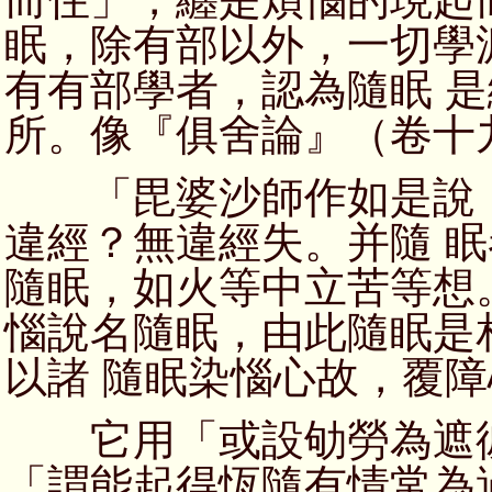
眠，除有部以外，一切學
有有部學者，認為隨眠 
所。像『俱舍論』（卷十
「毘婆沙師作如是說：
違經？無違經失。并隨 
隨眠，如火等中立苦等想
惱說名隨眠，由此隨眠是
以諸 隨眠染惱心故，覆
它用「或設劬勞為遮彼
「謂能起得恆隨有情常為