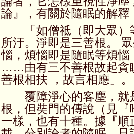
論者，它怎樣重視性淨塵
論』，有關於隨眠的解釋
「如僧祗（即大眾）等
所汙。淨即是三善根。 
惱，煩惱即是隨眠等煩惱
……由有三不善根故起貪
善根相扶 ，故言相應」。
覆障淨心的客塵，就是
根，但奘門的傳說（見『
一樣，也有十種。據『順
載，分別論者的隨眠，只