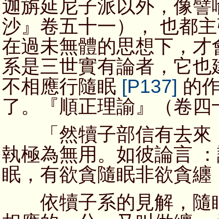
迦旃延尼子派以外，像譬
沙』卷五十一）， 也都
在過未無體的思想下，才
系是三世實有論者，它也
不相應行隨眠
[P137]
的作
了。『順正理諭』（卷四
「然犢子部信有去來，
執極為無用。如彼論言 
眠，有欲貪隨眠非欲貪纏
依犢子系的見解，隨眠