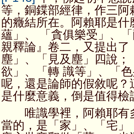
等，銅鍱部經律，作三阿
的癥結所在。阿賴耶是什
蘊」、 「貪俱樂受」、
親釋論』卷二，又提出了
塵」、「見及塵」四說；
欲」、「轉 識等」、「
呢，還是論師的假敘呢？
是什麼意義，倒是值得檢
唯識學裡，阿賴耶有多
當的，是「家」、「宅」