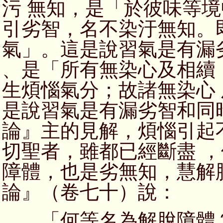
污 無知，是「於彼味等
引劣智，名不染汙無知。
氣」。這是說習氣是有漏
、是「所有無染心及相續
生煩惱氣分；故諸無染心
是說習氣是有漏劣智和同
論』主的見解，煩惱引起
切聖者，雖都已經斷盡 
障體，也是劣無知，慧解
論』（卷七十）說：
「何等名為解脫障體？