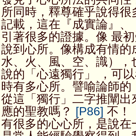
所同時，釋尊確乎說得很
記載，這在『成實論』、
引著很多的證據。像 最
說到心所。像構成有情的
水、火、風、空、識），
說的「心遠獨行」 ，可
時有多心所。譬喻論師的
從這「獨行」二字推闡出
應的聖教嗎？
[P86]
不！
有很多的心心所，是說在