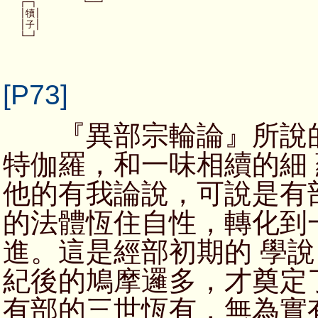
   ┌─┐        └──┘

   │犢│

   │子│

[P73]
『異部宗輪論』所說的
特伽羅，和一味相續的細
他的有我論說，可說是有
的法體恆住自性，轉化到
進。這是經部初期的 學
紀後的鳩摩邏多，才奠定
有部的三世恆有，無為實