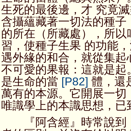
生死的最後邊，才 究竟
含攝蘊藏著一切法的種子
的所在（所藏處），所以
習，使種子生果 的功能
遇外緣的和合，就從集起
不可愛的果報：這就是起
是生命的當
[P82]
體，還
萬有的本源。它開展一切
唯識學上的本識思想，已
『阿含經』時常說到「