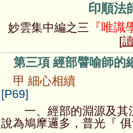
印順法
『唯識
妙雲集中編之三
[
第三項 經部譬喻師的
甲 細心相續
[P69]
一、經部的淵源及其流
說為鳩摩邏多，普光『 