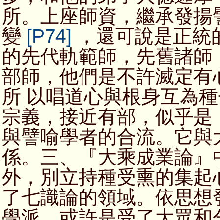
所。上座師資，繼承發揚
變
[P74]
，還可說是正統
的先代軌範師，先舊諸師
部師，他們是不許滅定有
所 以唱道心與根身互為
宗義，接近有部，似乎是
與譬喻學者的合流。它與
係。三、『大乘成業論』
外，別立持種受熏的集起
了七識論的領域。依思想
學派，或許是受了大眾和