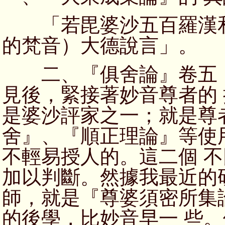
「若毘婆沙五百羅漢和
的梵音）大德說言」。
二、『俱舍論』卷五，
見後，緊接著妙音尊者的
是婆沙評家之一；就是尊
舍』、『順正理論』等使
不輕易授人的。這二個 
加以判斷。然據我最近的
師，就是『尊婆須密所集
的後學，比妙音早一 些