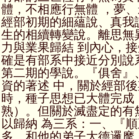
體，不相應行無體 ，夢
經部初期的細蘊說、真我
生的相續轉變說。離思無
力與業果歸結 到內心，
確是有部系中接近分別說
第二期的學說。『俱舍』
資的著述 中，關於經部
時，種子思想已大體完成
熟）。但關於滅盡定的有
以歸納 為三系：一、『
多，和他的弟子大德邏摩