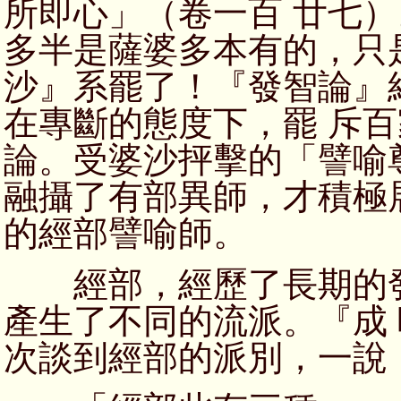
所即心」（卷一百 廿七
多半是薩婆多本有的，只
沙』系罷了！『發智論』
在專斷的態度下，罷 斥
論。受婆沙抨擊的「譬喻
融攝了有部異師，才積極
的經部譬喻師。
經部，經歷了長期的發
產生了不同的流派。『成
次談到經部的派別，一說