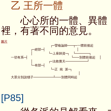
乙 王所一體
心心所的一體、異體，
裡，有著不同的意見。
圖片

                         ┌─譬喻論師───┬─一體前後起

               ┌─經部─┤                │

               │        └─上座師資─┐  └───────┐

     一切有系─┤                      └───別體前後起  │

               │        ┌─法救覺天───────────┘

               └─有部─┤

                         └─正 統 派─┐

                                       │

[P85]