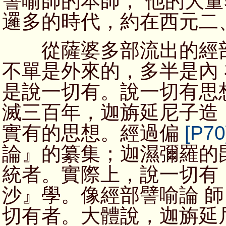
譬喻師的本師， 他的大
邏多的時代，約在西元二
從薩婆多部流出的經部
不單是外來的，多半是內
是說一切有。說一切有思
滅三百年，迦旃延尼子造
實有的思想。經過偏
[P70
論』的纂集；迦濕彌羅的
統者。實際上，說一切有
沙』學。像經部譬喻論 
切有者。大體說，迦旃延