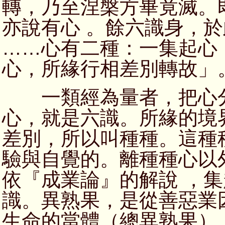
轉，乃至涅槃方畢竟滅。
亦說有心 。餘六識身，
……心有二種：一集起心
心，所緣行相差別轉故」
一類經為量者，把心分
心，就是六識。所緣的境
差別，所以叫種種。這種
驗與自覺的。離種種心以
依『成業論』的解說 ，
識。異熟果，是從善惡業
生命的當體（總異熟果）