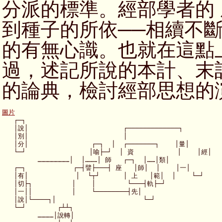
分派的標準。經部學者的
到種子的所依──相續不
的有無心識。也就在這點
過，述記所說的本計、末
的論典，檢討經部思想的
圖片

   ┌─┐

   │說│                        ┌─────────────┐

   │別│                        │                        
   │分│                ┌─┐  │  ┌───────┐    │量│

   └─┘                │喻├─┘  │ 資           │    │經│

         ……………………│  │………│ 師   ┌─┐  │……│類│

   ┌─┐            ┌─┤譬├───┤ 座   │師│  │    │一│

   │有│            │  └┬┘      │ 上   │範│  │    └─┘

   │切├┐          │    │        └───┤軌├─┘

   │一││          │    └────────┤先│

   │說│└────┐│                      └─┘

   └─┘        ┌┴┴┐

         …………│說轉│
