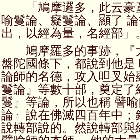
「鳩摩邏多，此云豪童
喻鬘論、癡鬘論、顯了 
出，以經為量，名經部」
鳩摩羅多的事跡，『大
盤陀國條下，都說到他是
論師的名德，攻入呾叉始
鬘論』等數十部，奠定了
鬘』等論，所以也稱 譬
論』說在佛滅四百年中；
說轉部說的。然說轉部與