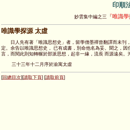
印順
『唯識學
妙雲集中編之三
唯識學探源 太虛
日人先有著「唯識思想史」者，留學僧墨禪曾翻譯而未刊，適
定。余告以唯識思想史， 已有成書，別命他名為妥。聞之，因
言，而閱此則知轉輾於部派思想，起非一緣，流長 而源遠矣。
三十三年十二月序於渝寓太虛
[
回總目次
][
讀取下頁
] [
讀取前頁
]