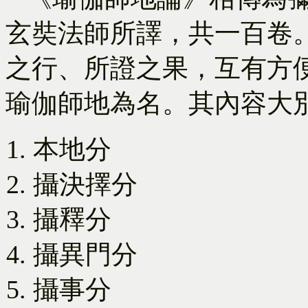
玄奘法師所譯，共一百卷
之行、所證之果，互有方
瑜伽師地為名。其內容大
本地分
攝決擇分
攝釋分
攝異門分
攝事分