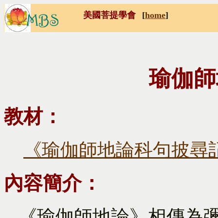
美國菩提學會
[
home
]
瑜伽師
教材：
《瑜伽師地論科句披尋
內容簡介：
《瑜伽師地論》相傳為