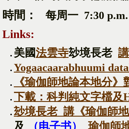
時間：
每周一 7:30 p.m. –
Links:
美國
法雲寺
玅境長老
講
Yogaacaarabhuumi
《瑜伽師地論本地分》
下載：科判純文字檔及H
玅境長老 講《瑜伽師
及
（电子书）
瑜伽師